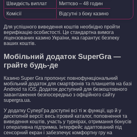
Швидкість виплат
Миттєво – 48 годин
Комісії
Відсутні з боку казино
Для успішного виведення коштів необхідно пройти
верифікацію особистості. Це стандартна вимога
ліцензованих казино України, яка гарантує безпеку
ваших коштів.
Мобільний додаток SuperGra —
грайте будь-де
Казино Super Gra пропонує повнофункціональний
мобільний додаток для смартфонів та планшетів на базі
Android та iOS. Додаток доступний для безкоштовного
завантаження безпосередньо з офіційного сайту
supergra.ua.
У додатку СуперГра доступні всі ті ж функції, що й у
десктопній версії: весь ігровий каталог, поповнення та
виведення коштів, участь у турнірах, отримання бонусів
і оперативна підтримка. Інтерфейс адаптований під
сенсорний екран і забезпечує комфортну гру на