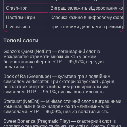
Crash-ігри
Виграш залежить від зростання кое
Настільні ігри
Класика казино в цифровому форма
Live-казино
Ігри з живими дилерами в режимі р
Топові слоти
Gonzo’s Quest (NetEnt) — легендарний слот із
можливістю отримати множник ×15 у режимі
безкоштовних обертів. RTP — 95,97%, середня
волатильність.
Book of Ra (Greentube) — культова гра з подвійним
символом wild/scatter. Три скатери запускають раунд
безплатних обертів з вибраним розширювальним
символом. RTP — 95,1%, висока волатильність.
Starburst (NetEnt) — мінімалістичний слот з виграшними
комбінаціями в обох напрямках та «липкими» wild-
символами. RTP — 96,09%, низька волатильність.
Sweet Bonanza (Pragmatic Play) — кластерний слот із
солодкою тематикою та функцією купівлі бонусу. Один з