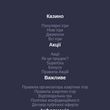
Казино
Популярні ігри
Нові ігри
Джекпоти
Всі ігри
Акції
Акції
Як це працює?
SuperGra
Бонуси
Правила Акцій
Важливе
Правила організатора азартних ігор
Правила азартних ігор
Відповідальна гра
Політика конфіденційності
Договір публічної оферти