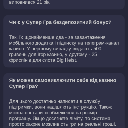
виповнився 21 рік.
Чи є у Супер Гра бездепозитний бонус?
Так, їх щонайменше два - за завантаження
мобільного додатка і підписку на телеграм-канал
казино. У першому випадку видають 500
гривень для ігор казино, у другому - 25
фриспінів для слота Big Heist.
Як можна самовиключити себе від казино
Супер Гра?
Для цього достатньо написати в службу
підтримки, вони надішлють інструкцію. Також
можна поставити обмеження на розмір
програшу. Якщо досягнете ліміту, то система
просто закриє можливість гри на реальні гроші.