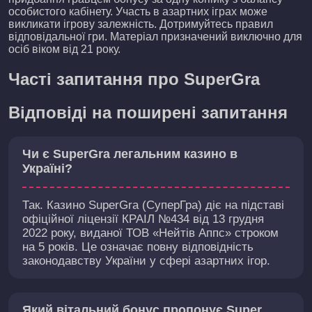
особистого кабінету. Участь в азартних іграх може
викликати ігрову залежність. Дотримуйтесь правил
відповідальної гри. Матеріал призначений виключно для
осіб віком від 21 року.
Часті запитання про SuperGra
Відповіді на поширені запитання
Чи є SuperGra легальним казино в
Україні?
Так. Казино SuperGra (СуперГра) діє на підставі
офіційної ліцензії КРАІЛ №434 від 13 грудня
2022 року, виданої ТОВ «Нейтів Аппс» строком
на 5 років. Це означає повну відповідність
законодавству України у сфері азартних ігор.
Який вітальний бонус пропонує Super