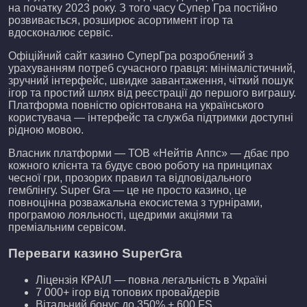
на початку 2023 року. З того часу Супер Гра постійно
розвивається, розширює асортимент ігор та
вдосконалює сервіс.
Офіційний сайт казино СуперГра розроблений з
урахуванням потреб сучасного гравця: мінімалістичний,
зручний інтерфейс, швидке завантаження, чіткий пошук
ігор та простий шлях від реєстрації до першого виграшу.
Платформа повністю орієнтована на українського
користувача — інтерфейс та служба підтримки доступні
рідною мовою.
Власник платформи — ТОВ «Нейтів Аппс» — дбає про
кожного клієнта та будує свою роботу на принципах
чесної гри, прозорих правил та відповідального
гемблінгу. Super Gra — це не просто казино, це
повноцінна розважальна екосистема з турнірами,
програмою лояльності, щедрими акціями та
преміальним сервісом.
Переваги казино SuperGra
Ліцензія КРАІЛ — повна легальність в Україні
7 000+ ігор від топових провайдерів
Вітальний бонус до 350% + 600 FS