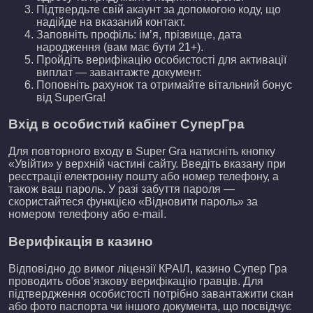
Підтвердьте свій акаунт за допомогою коду, що
надійде на вказаний контакт.
Заповніть профіль: ім’я, прізвище, дата
народження (вам має бути 21+).
Пройдіть верифікацію особистості для активації
виплат — завантажте документ.
Поповніть рахунок та отримайте вітальний бонус
від SuperGra!
Вхід в особистий кабінет СуперГра
Для повторного входу в Super Gra натисніть кнопку
«Увійти» у верхній частині сайту. Введіть вказану при
реєстрації електронну пошту або номер телефону, а
також ваш пароль. У разі забуття пароля —
скористайтеся функцією «Відновити пароль» за
номером телефону або e-mail.
Верифікація в казино
Відповідно до вимог ліцензії КРАІЛ, казино Супер Гра
проводить обов’язкову верифікацію гравців. Для
підтвердження особистості потрібно завантажити скан
або фото паспорта чи іншого документа, що посвідчує