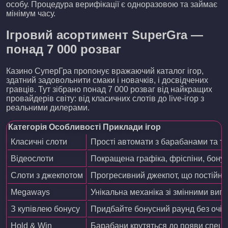
особу. Процедура верифікації є одноразовою та займає
мінімум часу.
Ігровий асортимент SuperGra —
понад 7 000 розваг
Казино СуперГра пропонує вражаючий каталог ігор,
здатний задовольнити смаки і новачків, і досвідчених
гравців. Тут зібрано понад 7 000 розваг від найкращих
провайдерів світу: від класичних слотів до live-ігор з
реальними дилерами.
Категорія
Особливості
Приклади ігор
Класичні слоти
Прості автомати з барабанами та 
Відеослоти
Покращена графіка, фріспіни, бонус
Слоти з джекпотом
Прогресивний джекпот, що постійно
Megaways
Унікальна механіка зі змінними ви
З купівлею бонусу
Придбайте бонусний раунд без очік
Hold & Win
Барабани крутяться до появи спеці