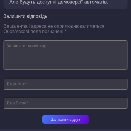
Але будуть доступні демоверсії автоматів.
Залишити відповідь
Ваша e-mail адреса не оприлюднюватиметься.
Обов’язкові поля позначені
*